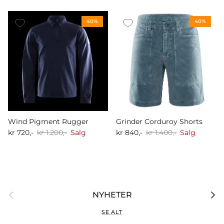
40%
40%
Wind Pigment Rugger
Grinder Corduroy Shorts
kr 720,-
kr 1.200,-
Salg
kr 840,-
kr 1.400,-
Salg
Forrige
Nest
NYHETER
SE ALT