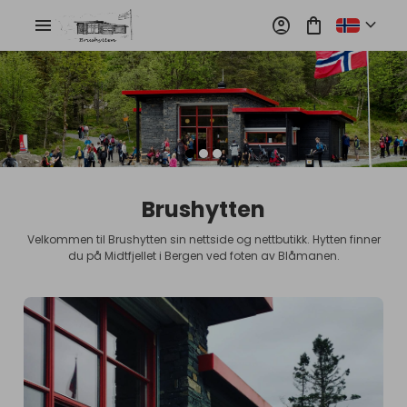
shopping_bag
expand_more
account_circle
menu
Brushytten
Velkommen til Brushytten sin nettside og nettbutikk. Hytten finner
du på Midtfjellet i Bergen ved foten av Blåmanen.