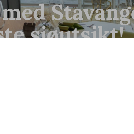
 med Stavang
ste sjøutsikt!
 uformell stemning