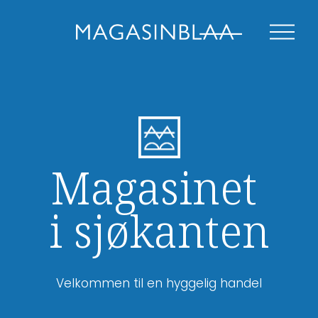
O
p
e
n
M
e
n
u
Magasinet 
i sjøkanten
Velkommen til en hyggelig handel