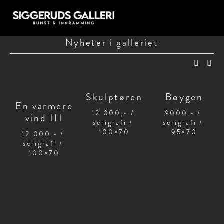
Nyheter i galleriet
SVERRE
BJERTNÆS
Skulptøren
Bøygen
〰️
En varmere
12 000,- / 
9000,- / 
vind III
serigrafi / 
serigrafi / 
100×70
95×70
12 000,- / 
serigrafi / 
100×70