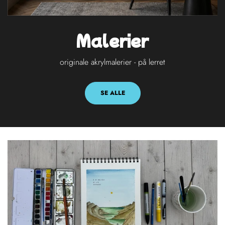
Malerier
originale akrylmalerier - på lerret
SE ALLE