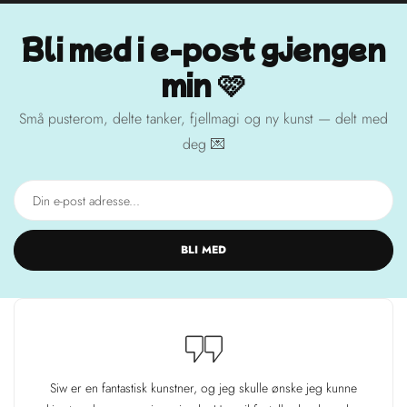
Bli med i e-post gjengen
min 🩷
Små pusterom, delte tanker, fjellmagi og ny kunst — delt med
deg 💌
BLI MED
Siw er en fantastisk kunstner, og jeg skulle ønske jeg kunne