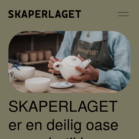
Å
p
n
e
m
e
n
y
SKAPERLAGET 
er en deilig oase 