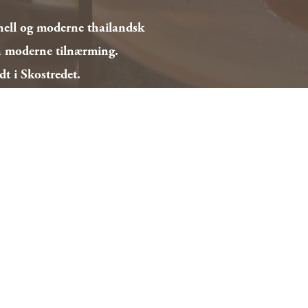
nell og moderne thailandsk 
n moderne tilnærming. 
t i Skostredet.
 
se. 