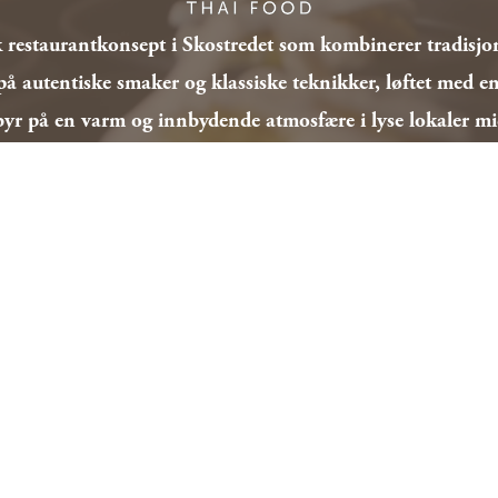
sk restaurantkonsept i Skostredet som kombinerer tradisjo
på autentiske smaker og klassiske teknikker, løftet med e
yr på en varm og innbydende atmosfære i lyse lokaler mid
www.piman.no
Småretter fra hele verden –
vert for deling og oppdagel